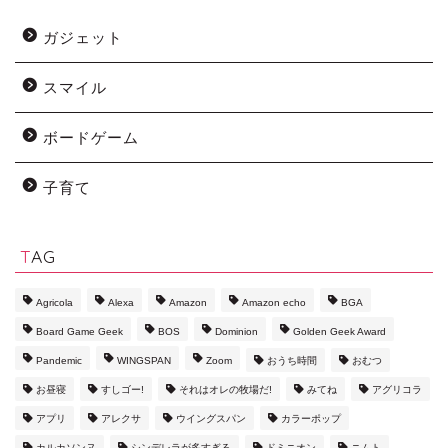
ガジェット
スマイル
ボードゲーム
子育て
TAG
Agricola
Alexa
Amazon
Amazon echo
BGA
Board Game Geek
BOS
Dominion
Golden Geek Award
Pandemic
WINGSPAN
Zoom
おうち時間
おむつ
お昼寝
すしゴー!
それはオレの牧場だ!
みてね
アグリコラ
アプリ
アレクサ
ウイングスパン
カラーポップ
カルカソンヌ
シンデレラが多すぎる
ドミニオン
ニムト