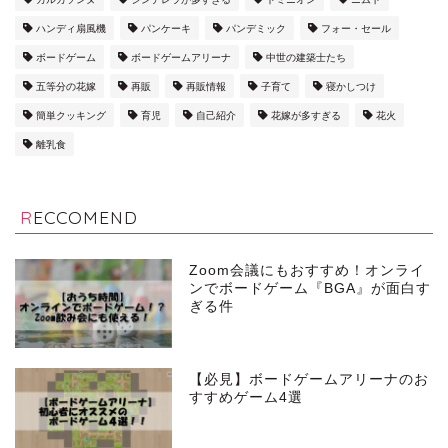
ハンディ扇風機
パンケーキ
パンデミック
フォー・セール
ボードゲーム
ボードゲームアリーナ
中世の建築士たち
五等分の花嫁
再販
再販情報
子育て
寝かしつけ
簡単クッキング
育児
自己紹介
花嫁が多すぎる
花火
離乳食
RECCOMEND
Zoom会議にもおすすめ！オンライ
ンでボードゲーム『BGA』が面白す
ぎる件
【必見】ボードゲームアリーナのお
すすめゲーム4選