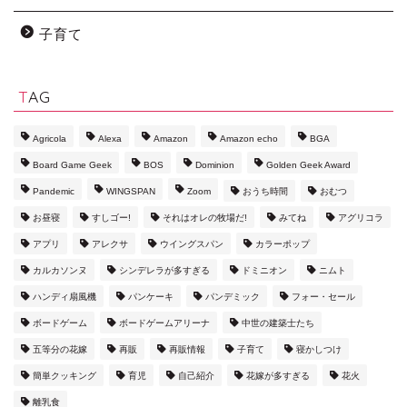
子育て
TAG
Agricola
Alexa
Amazon
Amazon echo
BGA
Board Game Geek
BOS
Dominion
Golden Geek Award
Pandemic
WINGSPAN
Zoom
おうち時間
おむつ
お昼寝
すしゴー!
それはオレの牧場だ!
みてね
アグリコラ
アプリ
アレクサ
ウイングスパン
カラーポップ
カルカソンヌ
シンデレラが多すぎる
ドミニオン
ニムト
ハンディ扇風機
パンケーキ
パンデミック
フォー・セール
ボードゲーム
ボードゲームアリーナ
中世の建築士たち
五等分の花嫁
再販
再販情報
子育て
寝かしつけ
簡単クッキング
育児
自己紹介
花嫁が多すぎる
花火
離乳食